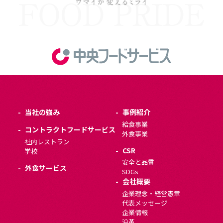
当社の強み
事例紹介
給食事業
コントラクトフードサービス
外食事業
社内レストラン
CSR
学校
安全と品質
外食サービス
SDGs
会社概要
企業理念・経営憲章
代表メッセージ
企業情報
沿革