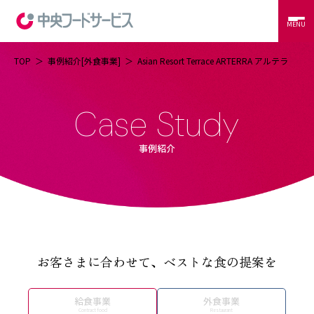
MENU
TOP
事例紹介[外食事業]
Asian Resort Terrace ARTERRA アルテラ
当社の強み
コントラクトフードサービス
外食サービス
事例紹介
事例紹介
会社概要
CSR
RECRUIT
CONTACT
お客さまに合わせて、ベストな食の提案を
給食事業
外食事業