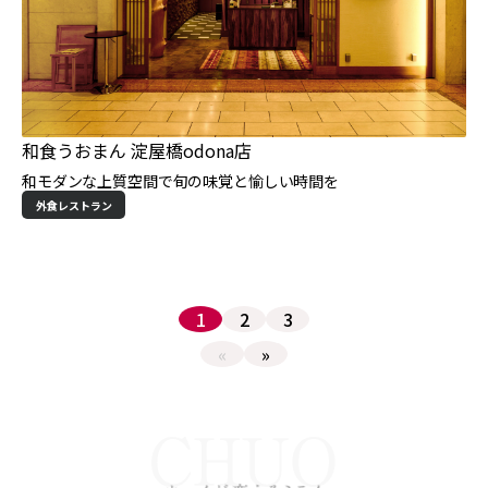
和食うおまん 淀屋橋odona店
和モダンな上質空間で旬の味覚と愉しい時間を
外食レストラン
1
2
3
«
»