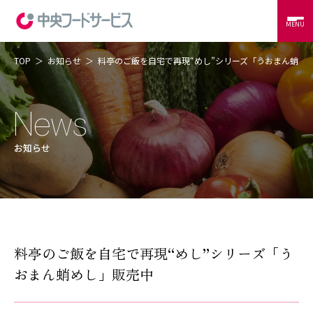
MENU
TOP
お知らせ
料亭のご飯を自宅で再現“めし”シリーズ「うおまん蛸め
当社の強み
コントラクトフードサービス
外食サービス
事例紹介
お知らせ
会社概要
CSR
RECRUIT
CONTACT
料亭のご飯を自宅で再現“めし”シリーズ「う
おまん蛸めし」販売中