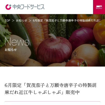
MENU
TOP
お知らせ
6月限定「賀茂茄子と万願寺唐辛子の特製胡麻だれ近江
当社の強み
コントラクトフードサービス
外食サービス
事例紹介
お知らせ
会社概要
CSR
RECRUIT
CONTACT
6月限定「賀茂茄子と万願寺唐辛子の特製胡
麻だれ近江牛しゃぶしゃぶ」販売中