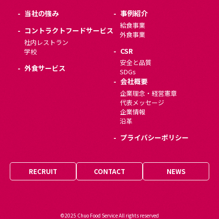
当社の強み
事例紹介
給食事業
コントラクトフードサービス
外食事業
社内レストラン
CSR
学校
安全と品質
外食サービス
SDGs
会社概要
企業理念・経営憲章
代表メッセージ
企業情報
沿革
プライバシーポリシー
RECRUIT
CONTACT
NEWS
©2025 Chuo Food Service All rights reserved