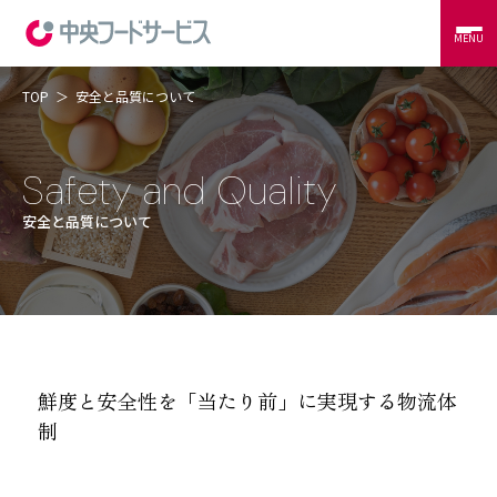
MENU
TOP
安全と品質について
当社の強み
コントラクトフードサービス
外食サービス
安全と品質について
事例紹介
会社概要
CSR
RECRUIT
CONTACT
鮮度と安全性を「当たり前」に実現する物流体
制