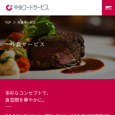
MENU
TOP
外食サービス
当社の強み
コントラクトフードサービス
外食サービス
外食サービス
事例紹介
会社概要
CSR
RECRUIT
CONTACT
多彩なコンセプトで、
食空間を華やかに。