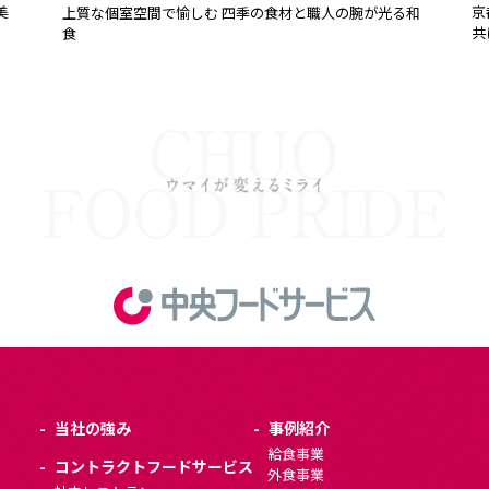
京
美
上質な個室空間で愉しむ 四季の食材と職人の腕が光る和
共
食
当社の強み
事例紹介
給食事業
コントラクトフードサービス
外食事業